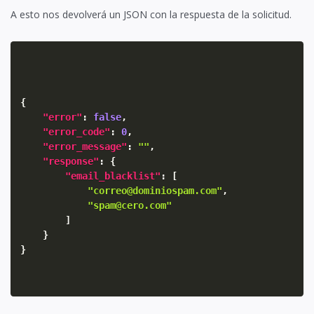
A esto nos devolverá un JSON con la respuesta de la solicitud.
{
"error"
:
false
,
"error_code"
:
0
,
"error_message"
:
""
,
"response"
:
{
"email_blacklist"
:
[
"correo@dominiospam.com"
,
"spam@cero.com"
]
}
}