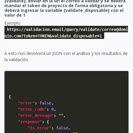
{validate}, enviar en la url el correo a validar y se deberá
mandar el token de proyecto de forma obligatoria y se
deberá ingresar la variable {validate_disposable} con el
valor de 1
Ejemplo:
https://validacion.email/query/validate/correo@domi
nio.com?token=TOKEN&validate_disposable=1
A esto nos devolverá un JSON con el análisis y los resultados de
la validación.
{
"error"
:
false
,
"error_code"
:
0
,
"error_message"
:
""
,
"response"
:
{
"is_error"
:
false
,