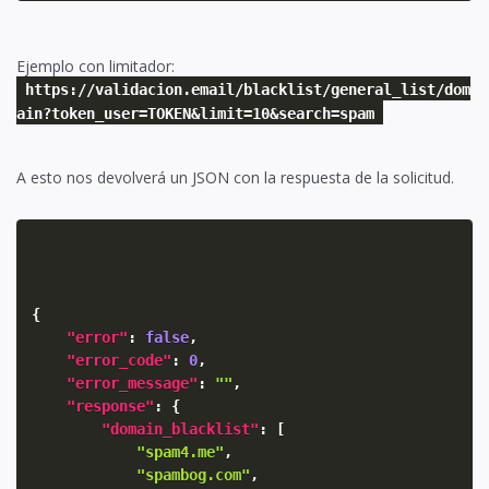
Ejemplo con limitador:
https://validacion.email/blacklist/general_list/dom
ain?token_user=TOKEN&limit=10&search=spam
A esto nos devolverá un JSON con la respuesta de la solicitud.
{
"error"
:
false
,
"error_code"
:
0
,
"error_message"
:
""
,
"response"
:
{
"domain_blacklist"
:
[
"spam4.me"
,
"spambog.com"
,