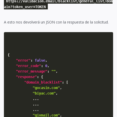
https://validacion.email/blacklist/general_list/dom
ain?token_user=TOKEN
A esto nos devolverá un JSON con la respuesta de la solicitud.
{
"error"
:
false
,
"error_code"
:
0
,
"error_message"
:
""
,
"response"
:
{
"domain_blacklist"
:
[
"gocasin.com"
,
"biyac.com"
,
            ...

            ...

            ...

"givmail.com"
,