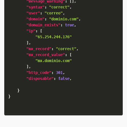
"message_warning"
:
[
]
,
"syntax"
:
"correct"
,
"user"
:
"correo"
,
"domain"
:
"dominio.com"
,
"domain_exists"
:
true
,
"ip"
:
[
"65.254.244.176"
]
,
"mx_record"
:
"correct"
,
"mx_record_value"
:
[
"mx.dominio.com"
]
,
"http_code"
:
301
,
"disposable"
:
false
,
}
}