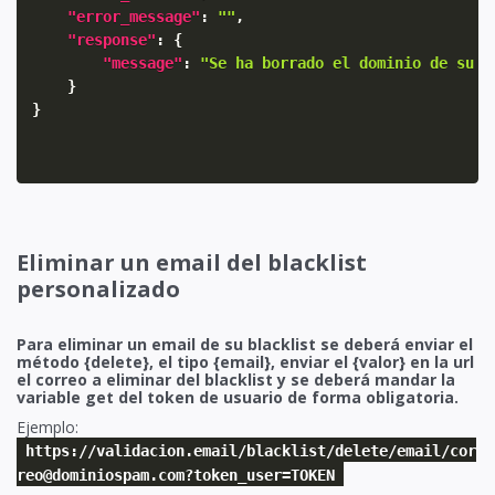
"error_message"
:
""
,
"response"
:
{
"message"
:
"Se ha borrado el dominio de su b
}
}
Eliminar un email del blacklist
personalizado
Para eliminar un email de su blacklist se deberá enviar el
método {delete}, el tipo {email}, enviar el {valor} en la url
el correo a eliminar del blacklist y se deberá mandar la
variable get del token de usuario de forma obligatoria.
Ejemplo:
https://validacion.email/blacklist/delete/email/cor
reo@dominiospam.com?token_user=TOKEN