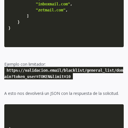
"inboxmail.com"
,
"zetmail.com"
,
]
}
}
Ejemplo con limitador:
https://validacion.email/blacklist/general_list/dom
ain?token_user=TOKEN&limit=10
A esto nos devolverá un JSON con la respuesta de la solicitud.