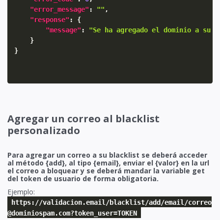
"error_message"
:
""
,
"response"
:
{
"message"
:
"Se ha agregado el dominio a su b
}
}
Agregar un correo al blacklist
personalizado
Para agregar un correo a su blacklist se deberá acceder
al método {add}, al tipo {email}, enviar el {valor} en la url
el correo a bloquear y se deberá mandar la variable get
del token de usuario de forma obligatoria.
Ejemplo:
https://validacion.email/blacklist/add/email/correo
@dominiospam.com?token_user=TOKEN