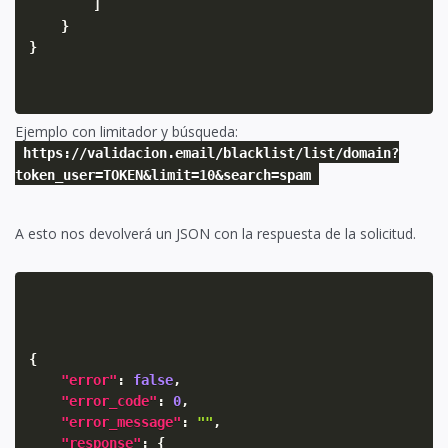
]
}
}
Ejemplo con limitador y búsqueda:
https://validacion.email/blacklist/list/domain?
token_user=TOKEN&limit=10&search=spam
A esto nos devolverá un JSON con la respuesta de la solicitud.
{
"error"
:
false
,
"error_code"
:
0
,
"error_message"
:
""
,
"response"
:
{