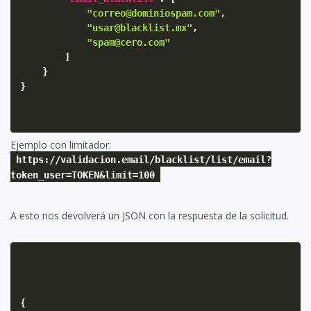
"correo@dominiospam.com"
,
"usar@blacklist.mx"
,
"spam@cero.com"
]
}
}
Ejemplo con limitador:
https://validacion.email/blacklist/list/email?
token_user=TOKEN&limit=100
A esto nos devolverá un JSON con la respuesta de la solicitud.
{