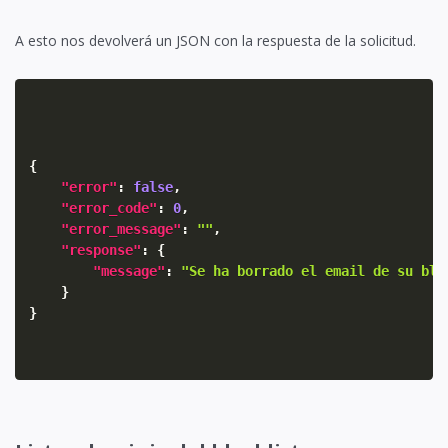
A esto nos devolverá un JSON con la respuesta de la solicitud.
{
"error"
:
false
,
"error_code"
:
0
,
"error_message"
:
""
,
"response"
:
{
"message"
:
"Se ha borrado el email de su bla
}
}