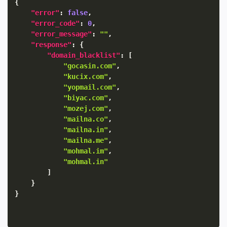
{
"error"
:
false
,
"error_code"
:
0
,
"error_message"
:
""
,
"response"
:
{
"domain_blacklist"
:
[
"gocasin.com"
,
"kucix.com"
,
"yopmail.com"
,
"biyac.com"
,
"mozej.com"
,
"mailna.co"
,
"mailna.in"
,
"mailna.me"
,
"mohmal.im"
,
"mohmal.in"
]
}
}