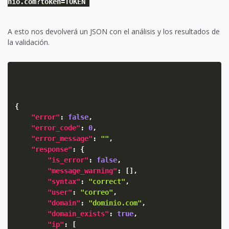
nio.com?token=TOKEN
A esto nos devolverá un JSON con el análisis y los resultados de
la validación.
{
"error"
:
false
,
"error_code"
:
0
,
"error_message"
:
""
,
"response"
:
{
"is_error"
:
false
,
"message_warning"
:
[
]
,
"syntax"
:
"correct"
,
"user"
:
"correo"
,
"domain"
:
"dominio.com"
,
"domain_exists"
:
true
,
"ip"
:
[