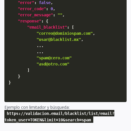
"error"
:
false
,
"error_code"
:
0
,
"error_message"
:
""
,
"response"
:
{
"email_blacklist"
:
[
"correo@dominiospam.com"
,
"usar@blacklist.mx"
,
            ...

            ...

"spam@cero.com"
"asd@otro.com"
]
}
}
Ejemplo con limitador y búsqueda:
https://validacion.email/blacklist/list/email?
token_user=TOKEN&limit=10&search=spam