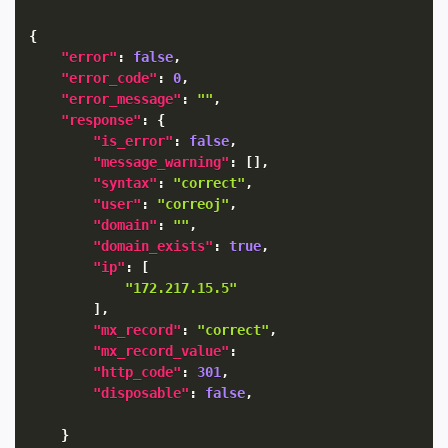
{
"error"
:
false
,
"error_code"
:
0
,
"error_message"
:
""
,
"response"
:
{
"is_error"
:
false
,
"message_warning"
:
[
]
,
"syntax"
:
"correct"
,
"user"
:
"correoj"
,
"domain"
:
""
,
"domain_exists"
:
true
,
"ip"
:
[
"172.217.15.5"
]
,
"mx_record"
:
"correct"
,
"mx_record_value"
:
"http_code"
:
301
,
"disposable"
:
false
,
}