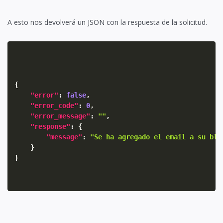
A esto nos devolverá un JSON con la respuesta de la solicitud.
{
"error"
:
false
,
"error_code"
:
0
,
"error_message"
:
""
,
"response"
:
{
"message"
:
"Se ha agregado el email a su bla
}
}