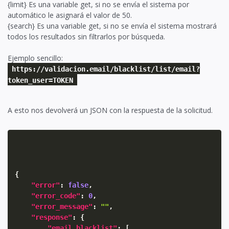
{limit} Es una variable get, si no se envía el sistema por
automático le asignará el valor de 50.
{search} Es una variable get, si no se envía el sistema mostrará
todos los resultados sin filtrarlos por búsqueda.
Ejemplo sencillo:
https://validacion.email/blacklist/list/email?
token_user=TOKEN
A esto nos devolverá un JSON con la respuesta de la solicitud.
{
"error"
:
false
,
"error_code"
:
0
,
"error_message"
:
""
,
"response"
:
{
"email_blacklist"
:
[