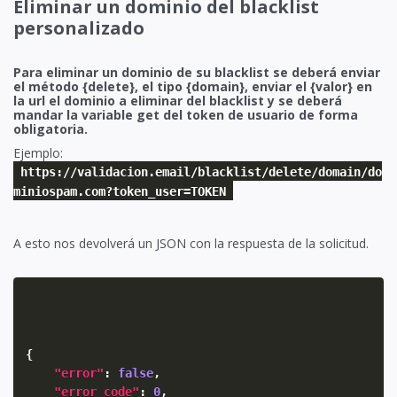
Eliminar un dominio del blacklist
personalizado
Para eliminar un dominio de su blacklist se deberá enviar
el método {delete}, el tipo {domain}, enviar el {valor} en
la url el dominio a eliminar del blacklist y se deberá
mandar la variable get del token de usuario de forma
obligatoria.
Ejemplo:
https://validacion.email/blacklist/delete/domain/do
miniospam.com?token_user=TOKEN
A esto nos devolverá un JSON con la respuesta de la solicitud.
{
"error"
:
false
,
"error_code"
:
0
,