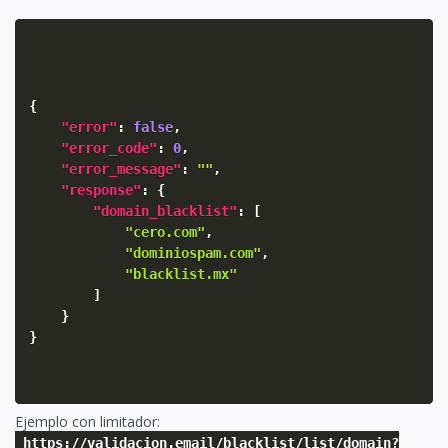
{
"error"
:
false
,
"error_code"
:
0
,
"error_message"
:
""
,
"response"
:
{
"domain_blacklist"
:
[
"cero.com"
,
"dominiospam.com"
,
"blacklist.mx"
]
}
}
Ejemplo con limitador:
https://validacion.email/blacklist/list/domain?