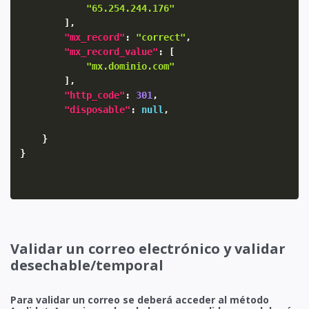
"65.254.244.176"
]
,
"mx_record"
:
"correct"
,
"mx_record_value"
:
[
"mx.dominio.com"
]
,
"http_code"
:
301
,
"disposable"
:
null
,
}
}
Validar un correo electrónico y validar
desechable/temporal
Para validar un correo se deberá acceder al método