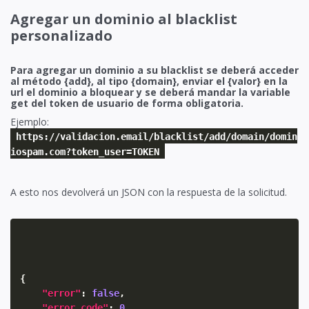
Agregar un dominio al blacklist
personalizado
Para agregar un dominio a su blacklist se deberá acceder
al método {add}, al tipo {domain}, enviar el {valor} en la
url el dominio a bloquear y se deberá mandar la variable
get del token de usuario de forma obligatoria.
Ejemplo:
https://validacion.email/blacklist/add/domain/domin
iospam.com?token_user=TOKEN
A esto nos devolverá un JSON con la respuesta de la solicitud.
{
"error"
:
false
,
"error_code"
:
0
,