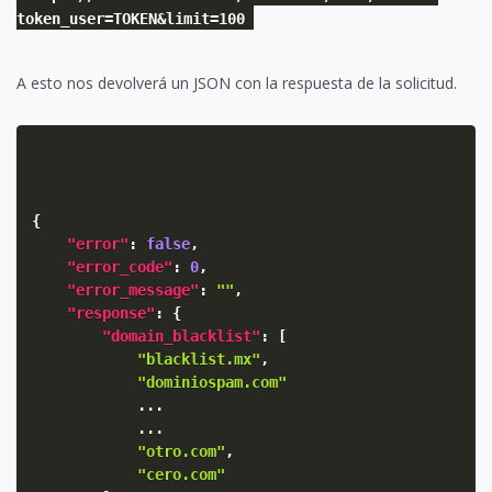
token_user=TOKEN&limit=100
A esto nos devolverá un JSON con la respuesta de la solicitud.
{
"error"
:
false
,
"error_code"
:
0
,
"error_message"
:
""
,
"response"
:
{
"domain_blacklist"
:
[
"blacklist.mx"
,
"dominiospam.com"
            ...

            ...

"otro.com"
,
"cero.com"