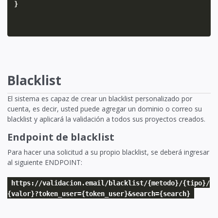
}
Blacklist
El sistema es capaz de crear un blacklist personalizado por
cuenta, es decir, usted puede agregar un dominio o correo su
blacklist y aplicará la validación a todos sus proyectos creados.
Endpoint de blacklist
Para hacer una solicitud a su propio blacklist, se deberá ingresar
al siguiente ENDPOINT:
https://validacion.email/blacklist/{metodo}/{tipo}/
{valor}?token_user={token_user}&search={search}